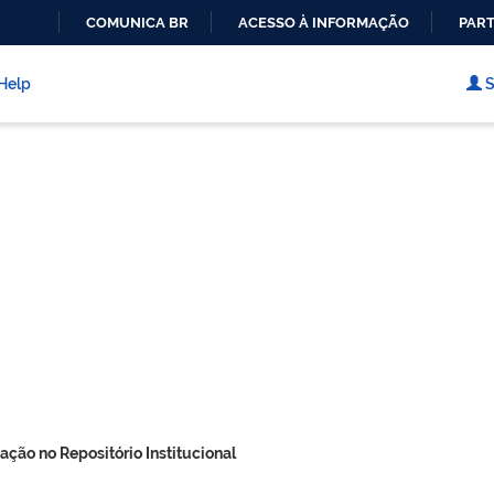
COMUNICA BR
ACESSO À INFORMAÇÃO
PART
IR
PARA
Help
S
O
CONTEÚDO
ação no Repositório Institucional