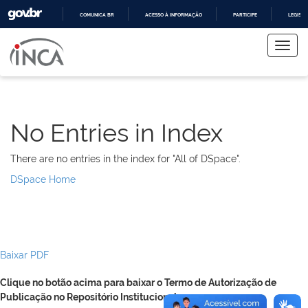
COMUNICA BR
ACESSO À INFORMAÇÃO
PARTICIPE
LEGISL
Skip
IR
PARA
navigation
O
CONTEÚDO
No Entries in Index
There are no entries in the index for "All of DSpace".
DSpace Home
Baixar PDF
Clique no botão acima para baixar o Termo de Autorização de
Publicação no Repositório Institucional