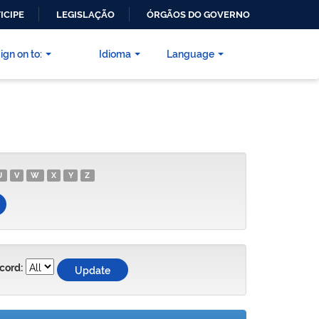
ICIPE
LEGISLAÇÃO
ÓRGÃOS DO GOVERNO
ign on to:
Idioma
Language
U
V
W
X
Y
Z
cord: