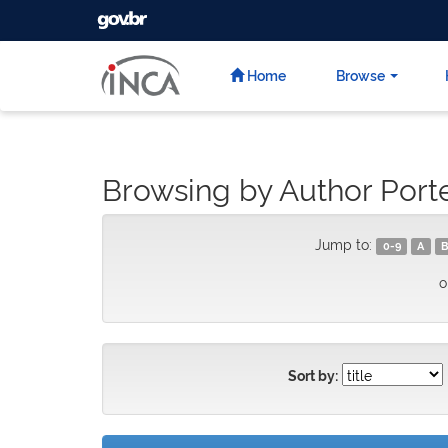
GOVBR
Skip
navigation
Home
Browse
Browsing by Author Port
Jump to:
0-9
A
B
o
Sort by: