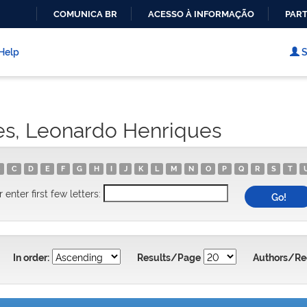
COMUNICA BR
ACESSO À INFORMAÇÃO
PART
IR
PARA
Help
S
O
CONTEÚDO
es, Leonardo Henriques
C
D
E
F
G
H
I
J
K
L
M
N
O
P
Q
R
S
T
r enter first few letters:
In order:
Results/Page
Authors/Re