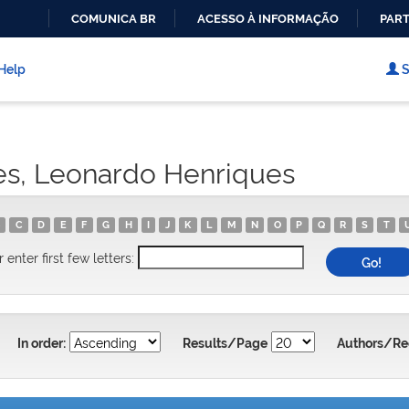
COMUNICA BR
ACESSO À INFORMAÇÃO
PART
IR
PARA
Help
S
O
CONTEÚDO
es, Leonardo Henriques
C
D
E
F
G
H
I
J
K
L
M
N
O
P
Q
R
S
T
r enter first few letters:
In order:
Results/Page
Authors/Re