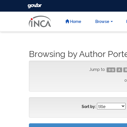
GOVBR
Skip
navigation
Home
Browse
Browsing by Author Port
Jump to:
0-9
A
B
o
Sort by: