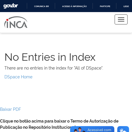
COMUNICA BR
ACESSO À INFORMAÇÃO
PARTICIPE
LEGISL
Skip
IR
PARA
navigation
O
CONTEÚDO
No Entries in Index
There are no entries in the index for "All of DSpace".
DSpace Home
Baixar PDF
Clique no botão acima para baixar o Termo de Autorização de
Publicação no Repositório Institucional