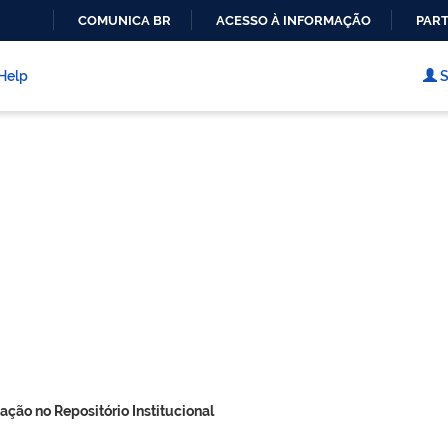
COMUNICA BR
ACESSO À INFORMAÇÃO
PART
IR
PARA
Help
S
O
CONTEÚDO
ação no Repositório Institucional