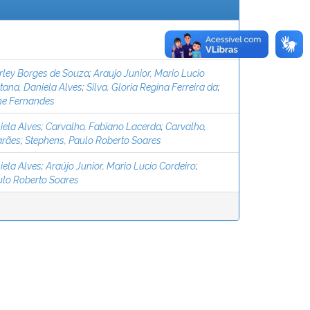
irley Borges de Souza
;
Araujo Junior, Mario Lucio
tana, Daniela Alves
;
Silva, Gloria Regina Ferreira da
;
ine Fernandes
iela Alves
;
Carvalho, Fabiano Lacerda
;
Carvalho,
arães
;
Stephens, Paulo Roberto Soares
iela Alves
;
Araújo Junior, Mario Lucio Cordeiro
;
ulo Roberto Soares