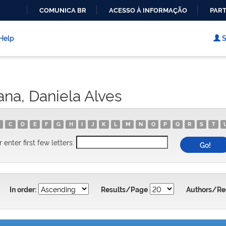
COMUNICA BR
ACESSO À INFORMAÇÃO
PART
IR
PARA
Help
S
O
CONTEÚDO
na, Daniela Alves
C
D
E
F
G
H
I
J
K
L
M
N
O
P
Q
R
S
T
r enter first few letters:
In order:
Results/Page
Authors/Re