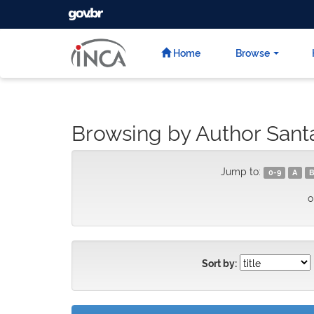
GOVBR
Skip
navigation
Home
Browse
Browsing by Author Santa
Jump to:
0-9
A
B
o
Sort by: