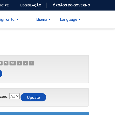
ICIPE
LEGISLAÇÃO
ÓRGÃOS DO GOVERNO
ign on to:
Idioma
Language
U
V
W
X
Y
Z
cord: