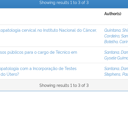
Showing results 1 to 3 of 3
Author(s)
patologia cervical no Instituto Nacional do Câncer,
Quintana, Sh
Cordeiro
;
San
Botelho, Car
ursos públicos para o cargo de Técnico em
Santana, Dan
Gysele Guim
opatologia com a Incorporação de Testes
Santana, Dan
 do Útero?
Stephens, Pa
Showing results 1 to 3 of 3