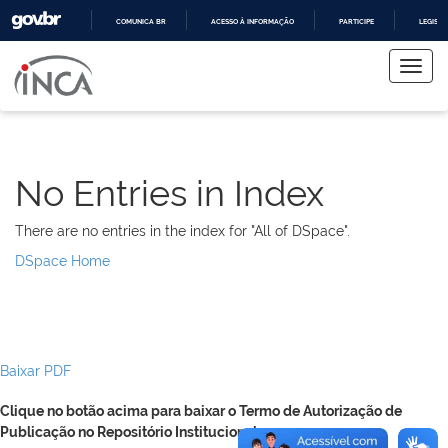
COMUNICA BR
ACESSO À INFORMAÇÃO
PARTICIPE
LEGISL
Skip
IR
PARA
navigation
O
CONTEÚDO
No Entries in Index
There are no entries in the index for "All of DSpace".
DSpace Home
Baixar PDF
Clique no botão acima para baixar o Termo de Autorização de
Publicação no Repositório Institucional