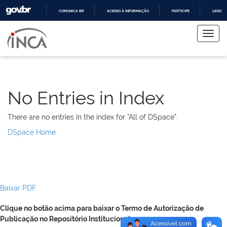
COMUNICA BR
ACESSO À INFORMAÇÃO
PARTICIPE
LEGISL
Skip
IR
PARA
navigation
O
CONTEÚDO
No Entries in Index
There are no entries in the index for "All of DSpace".
DSpace Home
Baixar PDF
Clique no botão acima para baixar o Termo de Autorização de
Publicação no Repositório Institucional