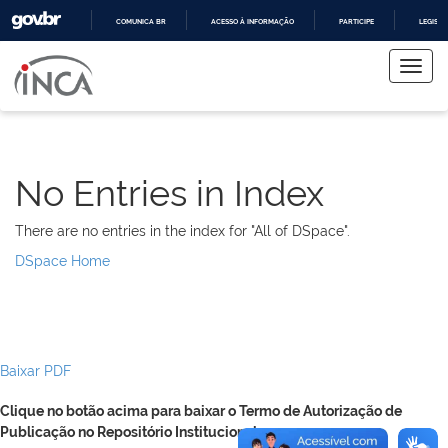
COMUNICA BR
ACESSO À INFORMAÇÃO
PARTICIPE
LEGISL
Skip
IR
PARA
navigation
O
CONTEÚDO
No Entries in Index
There are no entries in the index for "All of DSpace".
DSpace Home
Baixar PDF
Clique no botão acima para baixar o Termo de Autorização de
Publicação no Repositório Institucional