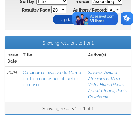
Sort by:
In order:
Results/Page
Authors/Record:
Showing results 1 to 1 of 1
Issue
Title
Author(s)
Date
2024
Carcinoma Invasivo de Mama
Silveira, Viviane
do Tipo não especial: Relato
Almeida da
;
Vieira,
de caso
Victor Hugo Ribeiro
;
Apratto Junior, Paulo
Cavalcante
Showing results 1 to 1 of 1