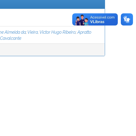
iane Almeida da
;
Vieira, Victor Hugo Ribeiro
;
Apratto
 Cavalcante