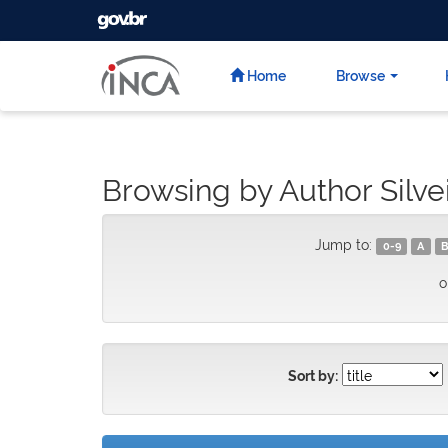
GOVBR
Skip
navigation
Home
Browse
Browsing by Author Silve
Jump to:
0-9
A
B
o
Sort by: