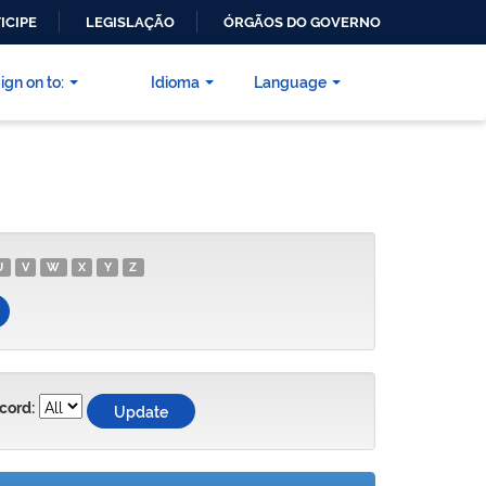
ICIPE
LEGISLAÇÃO
ÓRGÃOS DO GOVERNO
ign on to:
Idioma
Language
U
V
W
X
Y
Z
cord: