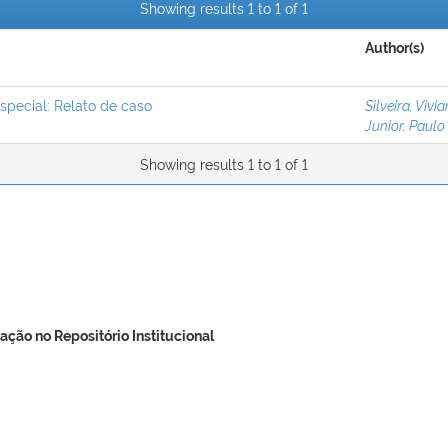
Showing results 1 to 1 of 1
Author(s)
pecial: Relato de caso
Silveira, Viv
Junior, Paulo
Showing results 1 to 1 of 1
ação no Repositório Institucional