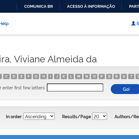
COMUNICA BR
ACESSO À INFORMAÇÃO
PART
IR
PARA
Help
S
O
CONTEÚDO
ira, Viviane Almeida da
C
D
E
F
G
H
I
J
K
L
M
N
O
P
Q
R
S
T
r enter first few letters:
In order:
Results/Page
Authors/Re