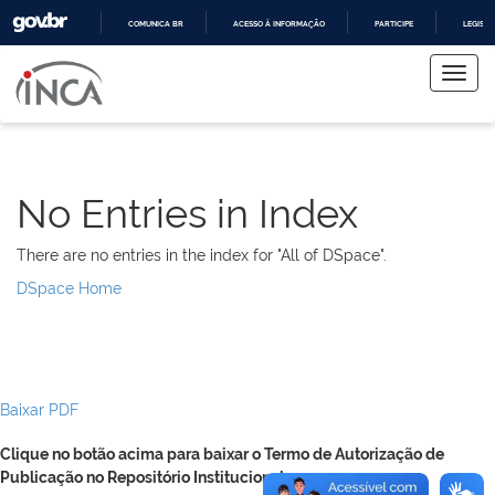
COMUNICA BR
ACESSO À INFORMAÇÃO
PARTICIPE
LEGISL
Skip
IR
PARA
navigation
O
CONTEÚDO
No Entries in Index
There are no entries in the index for "All of DSpace".
DSpace Home
Baixar PDF
Clique no botão acima para baixar o Termo de Autorização de
Publicação no Repositório Institucional