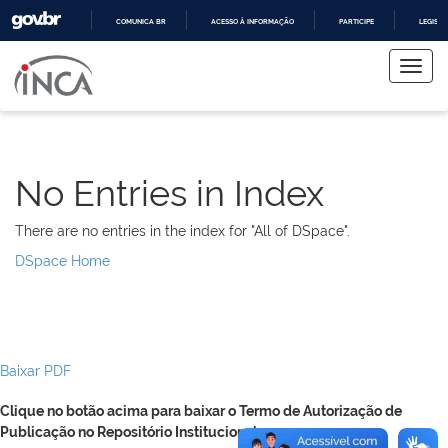
COMUNICA BR
ACESSO À INFORMAÇÃO
PARTICIPE
LEGISL
Skip
IR
PARA
navigation
O
CONTEÚDO
No Entries in Index
There are no entries in the index for "All of DSpace".
DSpace Home
Baixar PDF
Clique no botão acima para baixar o Termo de Autorização de
Publicação no Repositório Institucional