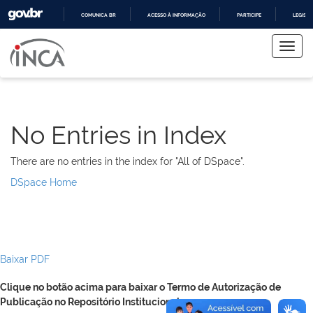
COMUNICA BR
ACESSO À INFORMAÇÃO
PARTICIPE
LEGISL
Skip
IR
PARA
navigation
O
CONTEÚDO
No Entries in Index
There are no entries in the index for "All of DSpace".
DSpace Home
Baixar PDF
Clique no botão acima para baixar o Termo de Autorização de
Publicação no Repositório Institucional