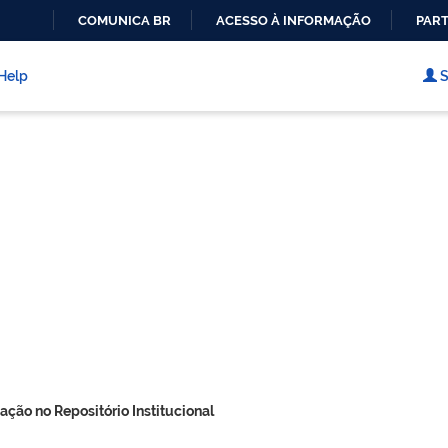
COMUNICA BR
ACESSO À INFORMAÇÃO
PART
IR
PARA
Help
S
O
CONTEÚDO
ação no Repositório Institucional