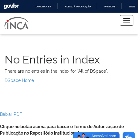
COMUNICA BR
ACESSO À INFORMAÇÃO
PARTICIPE
LEGISL
Skip
IR
PARA
navigation
O
CONTEÚDO
No Entries in Index
There are no entries in the index for "All of DSpace".
DSpace Home
Baixar PDF
Clique no botão acima para baixar o Termo de Autorização de
Publicação no Repositório Institucional