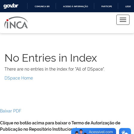
COMUNICA BR
ACESSO À INFORMAÇÃO
PARTICIPE
LEGISL
Skip
IR
PARA
navigation
O
CONTEÚDO
No Entries in Index
There are no entries in the index for "All of DSpace".
DSpace Home
Baixar PDF
Clique no botão acima para baixar o Termo de Autorização de
Publicação no Repositório Institucional