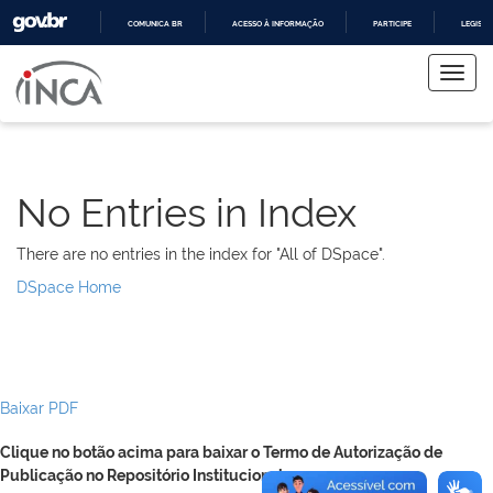
COMUNICA BR
ACESSO À INFORMAÇÃO
PARTICIPE
LEGISL
Skip
IR
PARA
navigation
O
CONTEÚDO
No Entries in Index
There are no entries in the index for "All of DSpace".
DSpace Home
Baixar PDF
Clique no botão acima para baixar o Termo de Autorização de
Publicação no Repositório Institucional