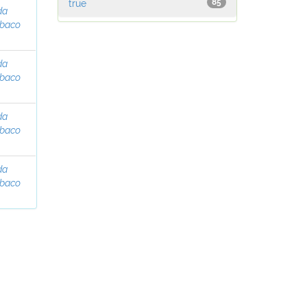
true
85
da
abaco
da
abaco
da
abaco
da
abaco