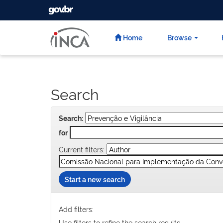
GOVBR
Skip
navigation
Home
Browse
Search
Search:
for
Current filters:
Start a new search
Add filters:
Use filters to refine the search results.