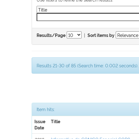
|
Results/Page
Sort items by
Results 21-30 of 85 (Search time: 0.002 seconds).
Item hits:
Issue
Title
Date