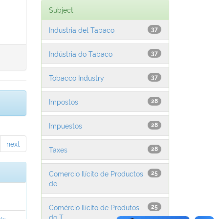
Subject
Industria del Tabaco
37
Indústria do Tabaco
37
Tobacco Industry
37
Impostos
28
Impuestos
28
next
Taxes
28
Comercio Ilícito de Productos
25
de ...
Comércio Ilícito de Produtos
25
do T...