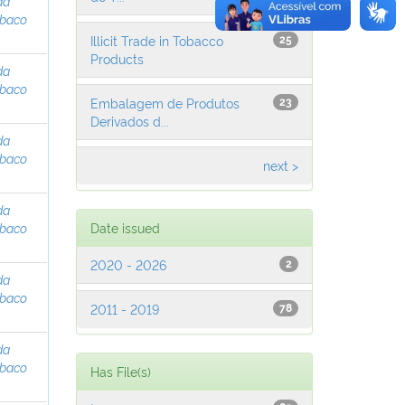
da
abaco
Illicit Trade in Tobacco
25
Products
da
abaco
Embalagem de Produtos
23
Derivados d...
da
abaco
next >
da
abaco
Date issued
2020 - 2026
2
da
abaco
2011 - 2019
78
da
abaco
Has File(s)