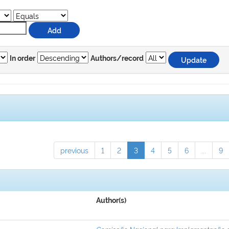
In order
Authors/record
previous
1
2
3
4
5
6
...
9
Author(s)