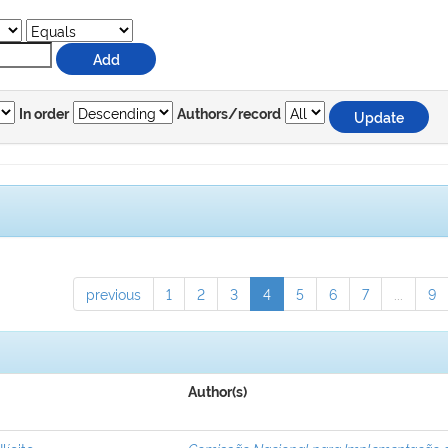
In order
Authors/record
previous
1
2
3
4
5
6
7
...
9
Author(s)