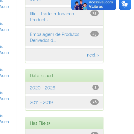
da
abaco
Illicit Trade in Tobacco
25
Products
da
abaco
Embalagem de Produtos
23
Derivados d...
da
abaco
next >
da
abaco
Date issued
2020 - 2026
2
da
abaco
2011 - 2019
78
da
abaco
Has File(s)