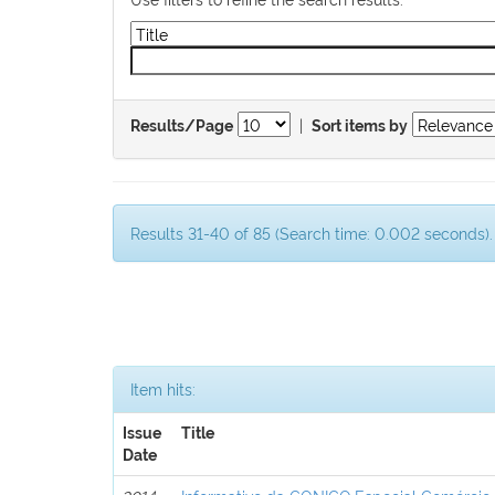
|
Results/Page
Sort items by
Results 31-40 of 85 (Search time: 0.002 seconds).
Item hits:
Issue
Title
Date