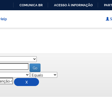
COMUNICA BR
ACESSO À INFORMAÇÃO
PART
IR
PARA
Help
S
O
CONTEÚDO