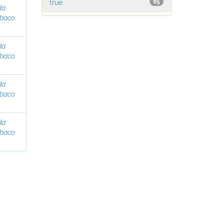
true
85
da
abaco
da
abaco
da
abaco
da
abaco