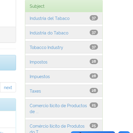
Subject
Industria del Tabaco
37
Indústria do Tabaco
37
Tobacco Industry
37
Impostos
28
Impuestos
28
next
Taxes
28
Comercio Ilícito de Productos
25
de ...
Comércio Ilícito de Produtos
25
do T...