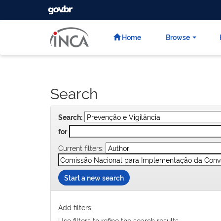
GOVBR
Skip
navigation
Home
Browse
Search
Search:
for
Current filters:
Start a new search
Add filters:
Use filters to refine the search results.