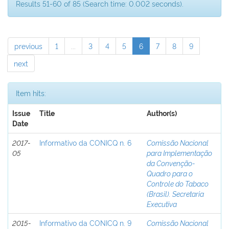
Results 51-60 of 85 (Search time: 0.002 seconds).
previous
1
...
3
4
5
6
7
8
9
next
Item hits:
Issue
Title
Author(s)
Date
2017-
Informativo da CONICQ n. 6
Comissão Nacional
05
para Implementação
da Convenção-
Quadro para o
Controle do Tabaco
(Brasil). Secretaria
Executiva
2015-
Informativo da CONICQ n. 9
Comissão Nacional