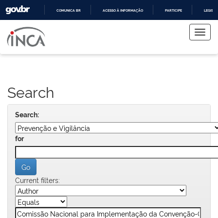
COMUNICA BR
ACESSO À INFORMAÇÃO
PARTICIPE
LEGISL
Skip
IR
PARA
navigation
O
CONTEÚDO
Search
Search:
for
Current filters: