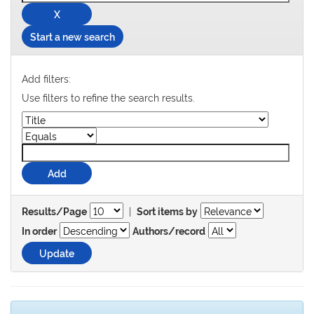
Start a new search
Add filters:
Use filters to refine the search results.
|
Results/Page
Sort items by
In order
Authors/record