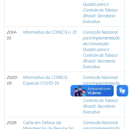
Quadro para o
Controle do Tabaco
(Brasil). Secretaria
Executiva
2014-
Informativo da CONICQ n. 21
Comissão Nacional
10
para Implementação
da Convenção-
Quadro para o
Controle do Tabaco
(Brasil). Secretaria
Executiva
2020-
Informativo da CONICQ
Comissão Nacional
05
Especial COVID-19
para Implementação
da Convenção-
Quadro para o
Controle do Tabaco
(Brasil). Secretaria
Executiva
2026
Carta em Defesa da
Comissão Nacional
Manutenção da Regulação
para Implementação