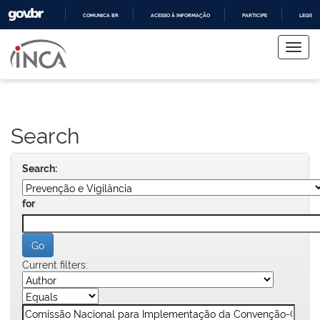
COMUNICA BR
ACESSO À INFORMAÇÃO
PARTICIPE
LEGISL
Skip
IR
PARA
navigation
O
CONTEÚDO
Search
Search:
for
Current filters: