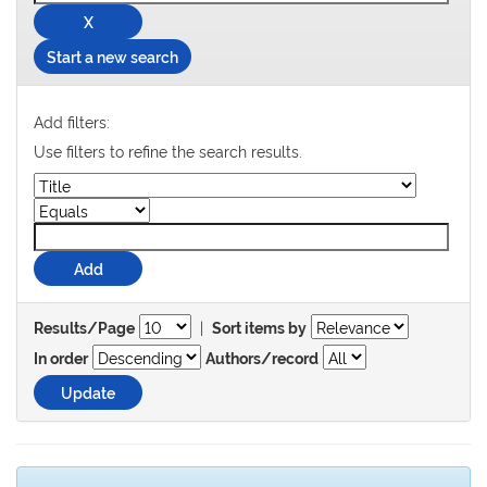
Start a new search
Add filters:
Use filters to refine the search results.
|
Results/Page
Sort items by
In order
Authors/record