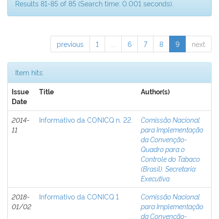
Results 81-85 of 85 (Search time: 0.001 seconds).
previous
1
...
6
7
8
9
next
Item hits:
Issue
Title
Author(s)
Date
2014-
Informativo da CONICQ n. 22
Comissão Nacional
11
para Implementação
da Convenção-
Quadro para o
Controle do Tabaco
(Brasil). Secretaria
Executiva
2018-
Informativo da CONICQ 1
Comissão Nacional
01/02
para Implementação
da Convenção-