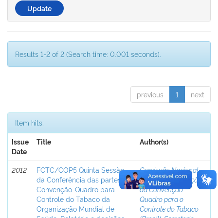
Results 1-2 of 2 (Search time: 0.001 seconds).
previous
1
next
Item hits:
Issue
Title
Author(s)
Date
2012
FCTC/COP5 Quinta Sessão
Comissão Nacional
da Conferência das partes:
para Implementação
Convenção-Quadro para
da Convenção-
Controle do Tabaco da
Quadro para o
Organização Mundial de
Controle do Tabaco