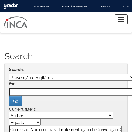
COMUNICA BR
ACESSO À INFORMAÇÃO
PARTICIPE
LEGISL
Skip
IR
PARA
navigation
O
CONTEÚDO
Search
Search:
for
Current filters: