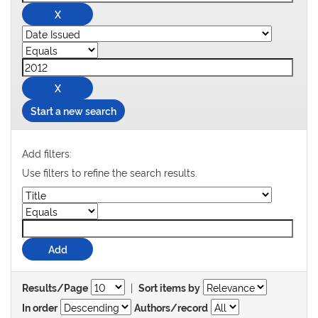
Start a new search
Add filters:
Use filters to refine the search results.
|
Results/Page
Sort items by
In order
Authors/record