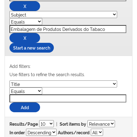
Start a new search
Add filters:
Use filters to refine the search results.
|
Results/Page
Sort items by
In order
Authors/record