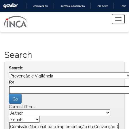
COMUNICA BR
ACESSO À INFORMAÇÃO
PARTICIPE
LEGISL
Skip
IR
PARA
navigation
O
CONTEÚDO
Search
Search:
for
Current filters: