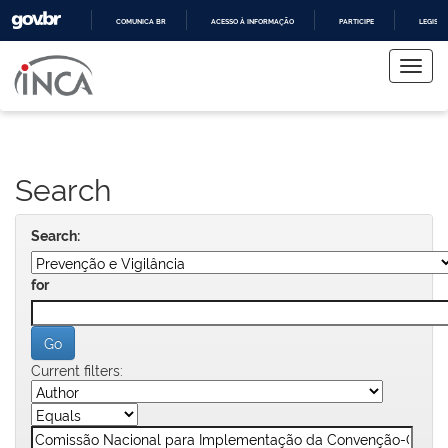
COMUNICA BR
ACESSO À INFORMAÇÃO
PARTICIPE
LEGISL
Skip
IR
PARA
navigation
O
CONTEÚDO
Search
Search:
for
Current filters: