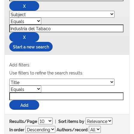
Start a new search
Add filters:
Use filters to refine the search results.
|
Results/Page
Sort items by
In order
Authors/record