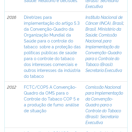
Saúde. Relatório e decisões.
(Brasil). Secretaria
Executiva
2016
Diretrizes para
Instituto Nacional de
implementação do artigo 5.3
Câncer (INCA), Brasil
;
da Convenção-Quadro da
Brasil. Ministério da
Organização Mundial da
Saúde
;
Comissão
Saúde para o controle do
Nacional para
tabaco: sobre a proteção das
Implementação da
políticas públicas de saúde
Convenção-Quadro
para o controle do tabaco
para o Controle do
dos interesses comerciais e
Tabaco (Brasil).
outros interesses da indústria
Secretaria Executiva
do tabaco
2012
FCTC/COP5 A Convenção-
Comissão Nacional
Quadro da OMS para o
para Implementação
Controle do Tabaco COP 5 e
da Convenção-
a produção de fumo: análise
Quadro para o
de situação
Controle do Tabaco
(Brasil). Secretaria
Executiva