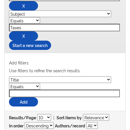
Start a new search
Add filters:
Use filters to refine the search results.
|
Results/Page
Sort items by
In order
Authors/record