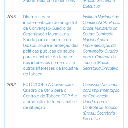
Saúde. Relatório e decisões.
(Brasil). Secretaria
Executiva
2016
Diretrizes para
Instituto Nacional de
implementação do artigo 5.3
Câncer (INCA), Brasil
;
da Convenção-Quadro da
Brasil. Ministério da
Organização Mundial da
Saúde
;
Comissão
Saúde para o controle do
Nacional para
tabaco: sobre a proteção das
Implementação da
políticas públicas de saúde
Convenção-Quadro
para o controle do tabaco
para o Controle do
dos interesses comerciais e
Tabaco (Brasil).
outros interesses da indústria
Secretaria Executiva
do tabaco
2012
FCTC/COP5 A Convenção-
Comissão Nacional
Quadro da OMS para o
para Implementação
Controle do Tabaco COP 5 e
da Convenção-
a produção de fumo: análise
Quadro para o
de situação
Controle do Tabaco
(Brasil). Secretaria
Executiva