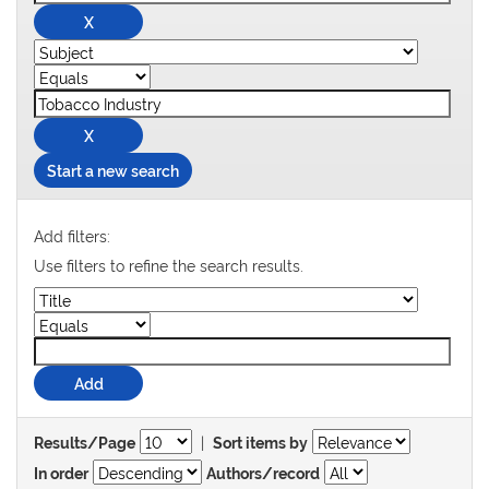
Start a new search
Add filters:
Use filters to refine the search results.
|
Results/Page
Sort items by
In order
Authors/record