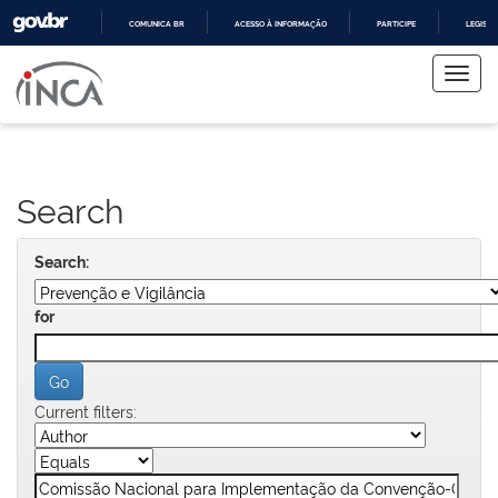
COMUNICA BR
ACESSO À INFORMAÇÃO
PARTICIPE
LEGISL
Skip
IR
PARA
navigation
O
CONTEÚDO
Search
Search:
for
Current filters: