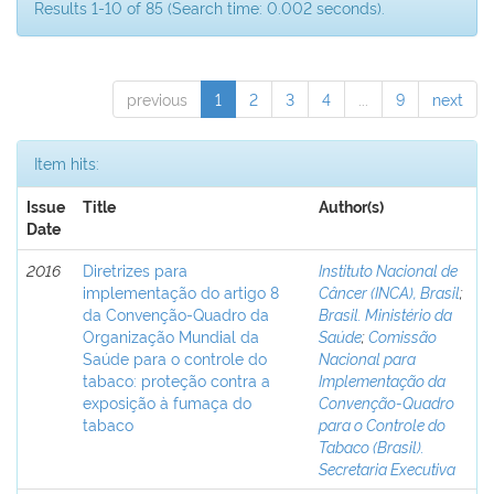
Results 1-10 of 85 (Search time: 0.002 seconds).
previous
1
2
3
4
...
9
next
Item hits:
Issue
Title
Author(s)
Date
2016
Diretrizes para
Instituto Nacional de
implementação do artigo 8
Câncer (INCA), Brasil
;
da Convenção-Quadro da
Brasil. Ministério da
Organização Mundial da
Saúde
;
Comissão
Saúde para o controle do
Nacional para
tabaco: proteção contra a
Implementação da
exposição à fumaça do
Convenção-Quadro
tabaco
para o Controle do
Tabaco (Brasil).
Secretaria Executiva