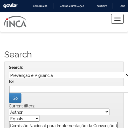
COMUNICA BR
ACESSO À INFORMAÇÃO
PARTICIPE
LEGISL
Skip
IR
PARA
navigation
O
CONTEÚDO
Search
Search:
for
Current filters: