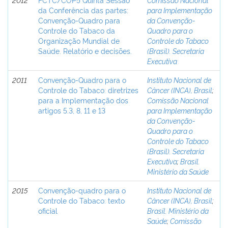
da Conferência das partes:
para Implementação
Convenção-Quadro para
da Convenção-
Controle do Tabaco da
Quadro para o
Organização Mundial de
Controle do Tabaco
Saúde. Relatório e decisões.
(Brasil). Secretaria
Executiva
2011
Convenção-Quadro para o
Instituto Nacional de
Controle do Tabaco: diretrizes
Câncer (INCA), Brasil
;
para a Implementação dos
Comissão Nacional
artigos 5.3, 8, 11 e 13
para Implementação
da Convenção-
Quadro para o
Controle do Tabaco
(Brasil). Secretaria
Executiva
;
Brasil.
Ministério da Saúde
2015
Convenção-quadro para o
Instituto Nacional de
Controle do Tabaco: texto
Câncer (INCA), Brasil
;
oficial
Brasil. Ministério da
Saúde
;
Comissão