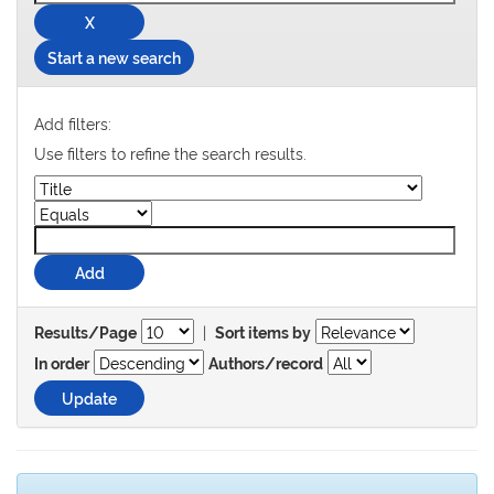
Start a new search
Add filters:
Use filters to refine the search results.
|
Results/Page
Sort items by
In order
Authors/record