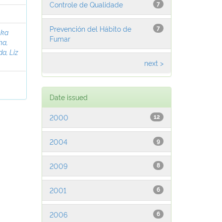
Controle de Qualidade
7
Prevención del Hábito de
7
ska
Fumar
ha,
a, Liz
next >
Date issued
2000
12
2004
9
2009
8
2001
6
2006
6