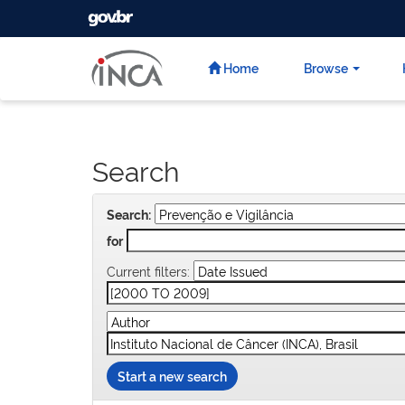
GOVBR
Skip
navigation
Home
Browse
Search
Search:
for
Current filters:
Start a new search