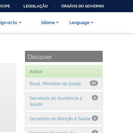
ICIPE
LEGISLAÇÃO
ÓRGÃOS DO GOVERNO
ign on to:
Idioma
Language
Discover
Author
Brasil. Ministério da Saúde
27
Secretaria de Assistência à
2
Saúde
Secretaria de Atenção à Saúde
2
Secretaria Nacional de
2