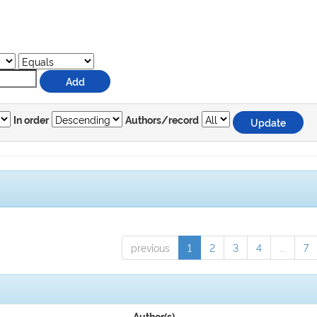
In order
Authors/record
previous
1
2
3
4
...
7