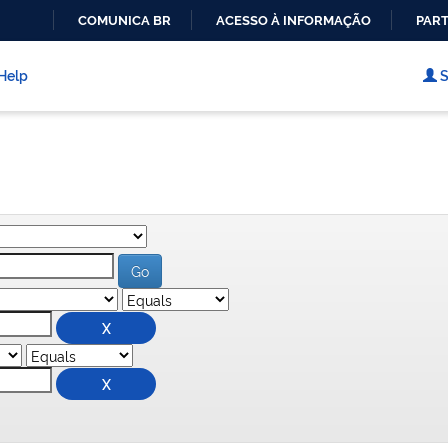
COMUNICA BR
ACESSO À INFORMAÇÃO
PART
IR
PARA
Help
S
O
CONTEÚDO