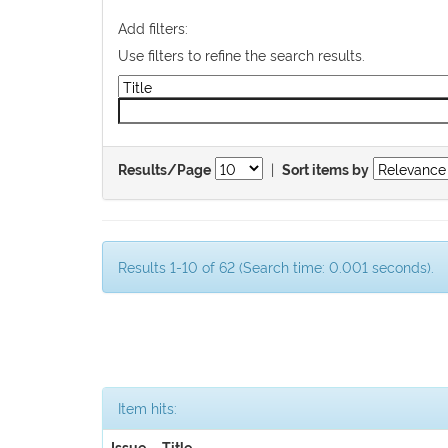
Add filters:
Use filters to refine the search results.
|
Results/Page
Sort items by
Results 1-10 of 62 (Search time: 0.001 seconds).
Item hits: