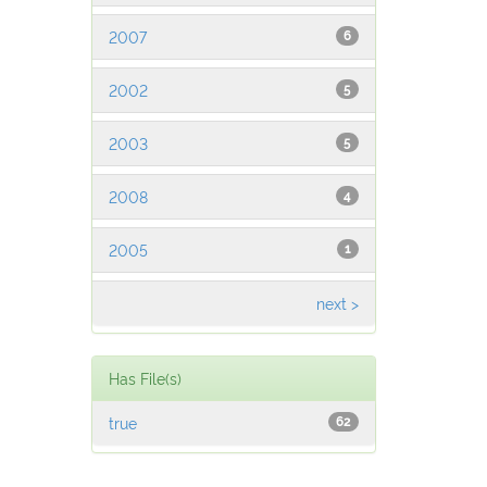
2007
6
2002
5
2003
5
2008
4
2005
1
next >
Has File(s)
true
62