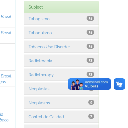
Subject
;
Brasil.
Tabagismo
14
Tabaquismo
;
Brasil.
14
Tobacco Use Disorder
14
Radioterapia
13
Radiotherapy
13
;
Brasil.
ogas
Neoplasias
9
Neoplasms
9
;
da
Control de Calidad
7
abaco