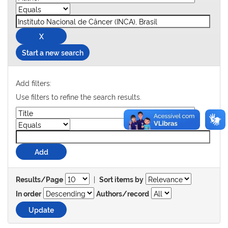
Start a new search
Add filters:
Use filters to refine the search results.
|
Results/Page
Sort items by
In order
Authors/record