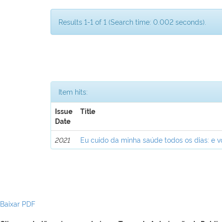
Results 1-1 of 1 (Search time: 0.002 seconds).
Item hits:
Issue
Title
Date
2021
Eu cuido da minha saúde todos os dias: e 
Baixar PDF