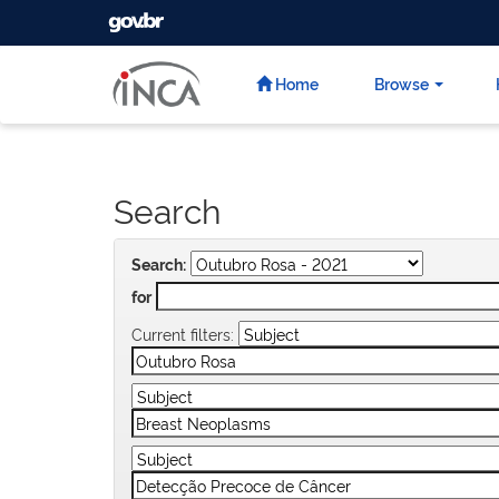
GOVBR
Skip
navigation
Home
Browse
Search
Search:
for
Current filters: