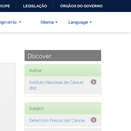
ICIPE
LEGISLAÇÃO
ÓRGÃOS DO GOVERNO
ign on to:
Idioma
Language
Discover
Author
Instituto Nacional de Câncer
1
(INC...
Subject
Detección Precoz del Cáncer
1