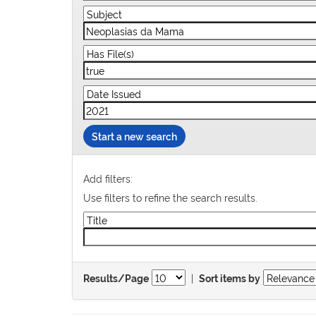
Start a new search
Add filters:
Use filters to refine the search results.
|
Results/Page
Sort items by