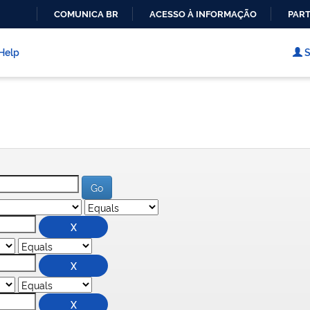
COMUNICA BR
ACESSO À INFORMAÇÃO
PART
IR
PARA
Help
S
O
CONTEÚDO