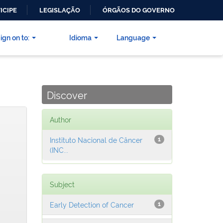
ICIPE
LEGISLAÇÃO
ÓRGÃOS DO GOVERNO
ign on to:
Idioma
Language
Discover
Author
Instituto Nacional de Câncer
1
(INC...
Subject
Early Detection of Cancer
1