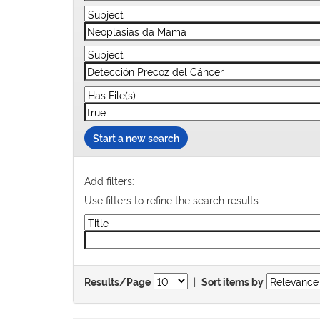
Start a new search
Add filters:
Use filters to refine the search results.
|
Results/Page
Sort items by