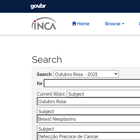
GOVBR
Skip
navigation
Home
Browse
Search
Search:
for
Current filters: