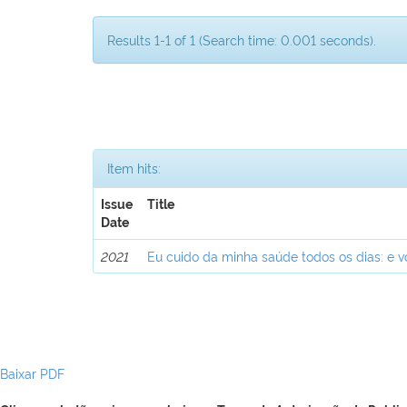
Results 1-1 of 1 (Search time: 0.001 seconds).
Item hits:
Issue
Title
Date
2021
Eu cuido da minha saúde todos os dias: e 
Baixar PDF