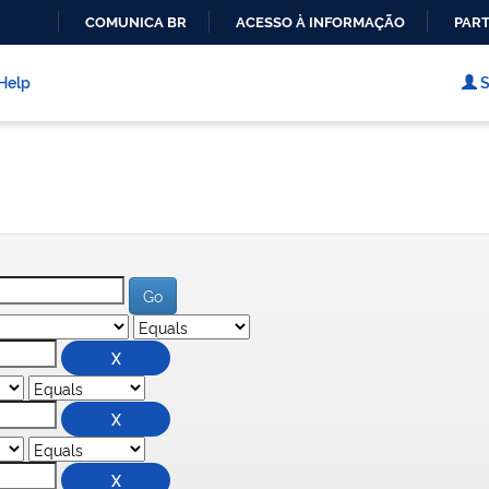
COMUNICA BR
ACESSO À INFORMAÇÃO
PART
IR
PARA
Help
S
O
CONTEÚDO