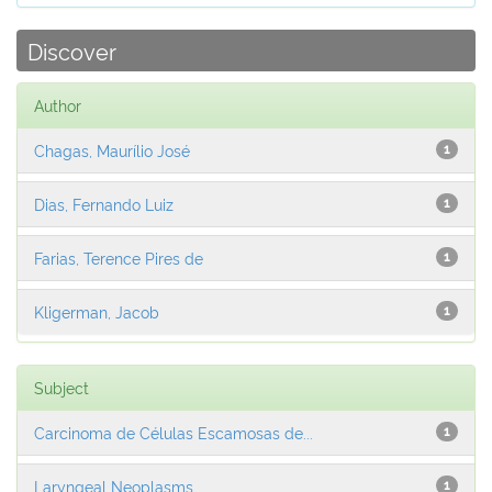
Discover
Author
Chagas, Maurílio José
1
Dias, Fernando Luiz
1
Farias, Terence Pires de
1
Kligerman, Jacob
1
Subject
Carcinoma de Células Escamosas de...
1
Laryngeal Neoplasms
1