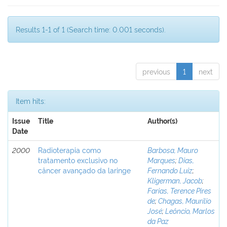
Results 1-1 of 1 (Search time: 0.001 seconds).
previous
1
next
Item hits:
Issue
Title
Author(s)
Date
2000
Radioterapia como
Barbosa, Mauro
tratamento exclusivo no
Marques
;
Dias,
câncer avançado da laringe
Fernando Luiz
;
Kligerman, Jacob
;
Farias, Terence Pires
de
;
Chagas, Maurílio
José
;
Leôncio, Marlos
da Paz