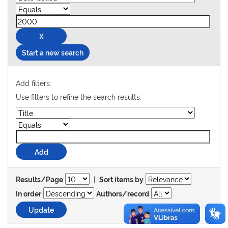
Start a new search
Add filters:
Use filters to refine the search results.
|
Results/Page
Sort items by
In order
Authors/record