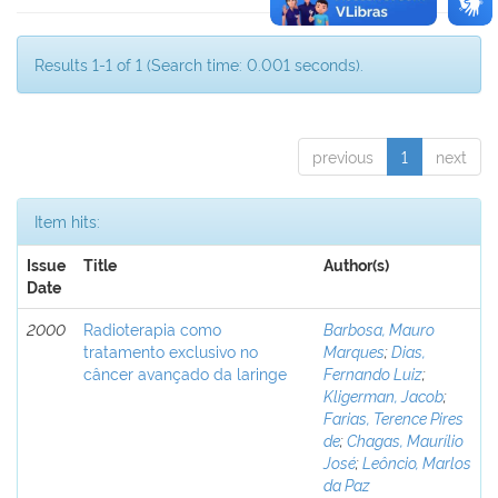
Results 1-1 of 1 (Search time: 0.001 seconds).
previous
1
next
Item hits:
Issue
Title
Author(s)
Date
2000
Radioterapia como
Barbosa, Mauro
tratamento exclusivo no
Marques
;
Dias,
câncer avançado da laringe
Fernando Luiz
;
Kligerman, Jacob
;
Farias, Terence Pires
de
;
Chagas, Maurílio
José
;
Leôncio, Marlos
da Paz