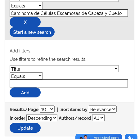
Start a new search
Add filters:
Use filters to refine the search results.
|
Results/Page
Sort items by
In order
Authors/record