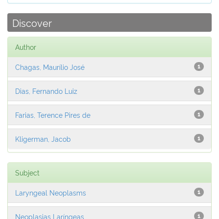
Discover
Author
Chagas, Maurílio José
1
Dias, Fernando Luiz
1
Farias, Terence Pires de
1
Kligerman, Jacob
1
Subject
Laryngeal Neoplasms
1
Neoplasias Laríngeas
1