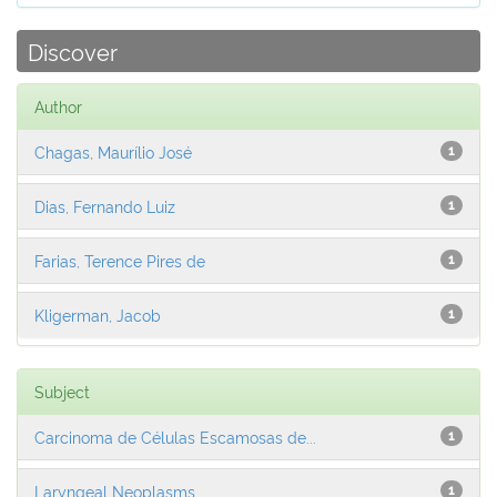
Discover
Author
Chagas, Maurílio José
1
Dias, Fernando Luiz
1
Farias, Terence Pires de
1
Kligerman, Jacob
1
Subject
Carcinoma de Células Escamosas de...
1
Laryngeal Neoplasms
1