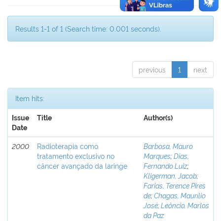
Results 1-1 of 1 (Search time: 0.001 seconds).
previous
1
next
Item hits:
Issue
Title
Author(s)
Date
2000
Radioterapia como
Barbosa, Mauro
tratamento exclusivo no
Marques
;
Dias,
câncer avançado da laringe
Fernando Luiz
;
Kligerman, Jacob
;
Farias, Terence Pires
de
;
Chagas, Maurílio
José
;
Leôncio, Marlos
da Paz