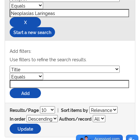
Start a new search
Add filters:
Use filters to refine the search results.
|
Results/Page
Sort items by
In order
Authors/record