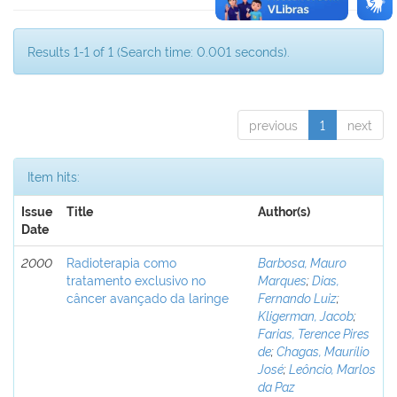
Results 1-1 of 1 (Search time: 0.001 seconds).
previous
1
next
Item hits:
Issue
Title
Author(s)
Date
2000
Radioterapia como
Barbosa, Mauro
tratamento exclusivo no
Marques
;
Dias,
câncer avançado da laringe
Fernando Luiz
;
Kligerman, Jacob
;
Farias, Terence Pires
de
;
Chagas, Maurílio
José
;
Leôncio, Marlos
da Paz