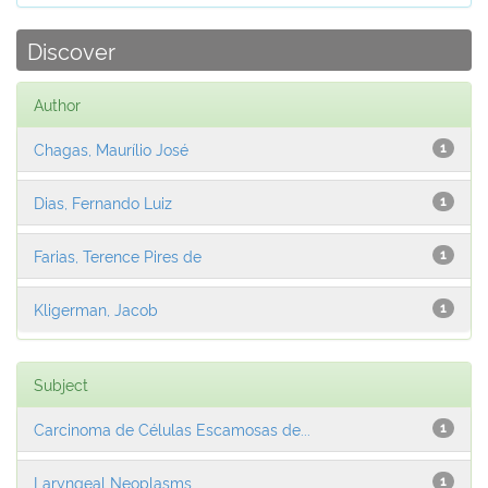
Discover
Author
Chagas, Maurílio José
1
Dias, Fernando Luiz
1
Farias, Terence Pires de
1
Kligerman, Jacob
1
Subject
Carcinoma de Células Escamosas de...
1
Laryngeal Neoplasms
1