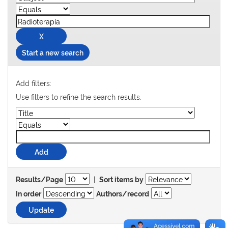
Start a new search
Add filters:
Use filters to refine the search results.
|
Results/Page
Sort items by
In order
Authors/record