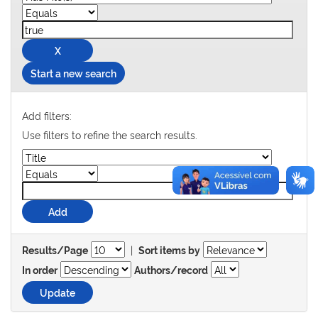
Start a new search
Add filters:
Use filters to refine the search results.
|
Results/Page
Sort items by
In order
Authors/record