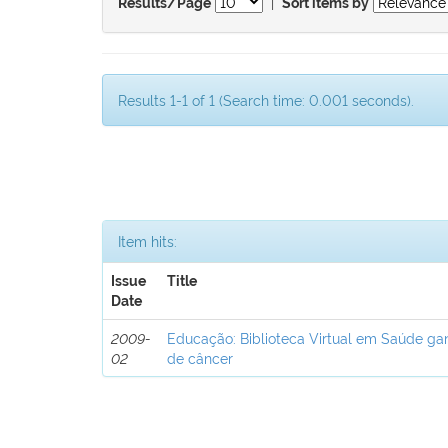
|
Results/Page
Sort items by
Results 1-1 of 1 (Search time: 0.001 seconds).
Item hits:
Issue
Title
Date
2009-
Educação: Biblioteca Virtual em Saúde ga
02
de câncer