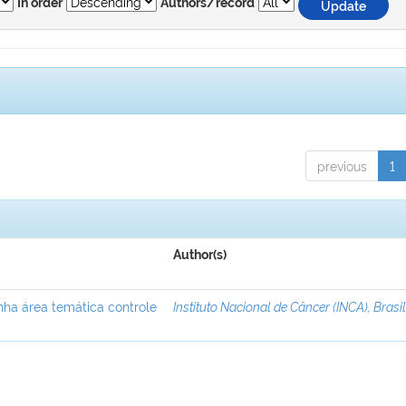
In order
Authors/record
previous
1
Author(s)
nha área temática controle
Instituto Nacional de Câncer (INCA), Brasi