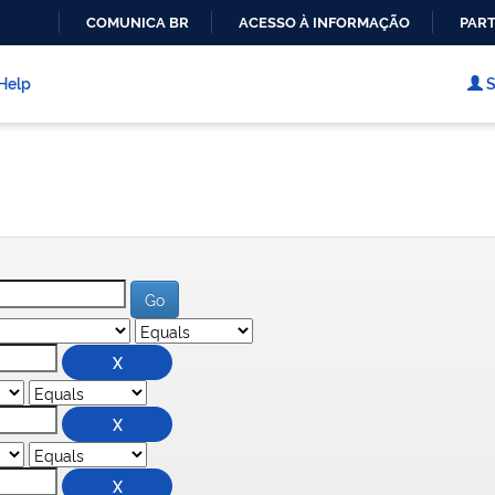
COMUNICA BR
ACESSO À INFORMAÇÃO
PART
IR
PARA
Help
S
O
CONTEÚDO