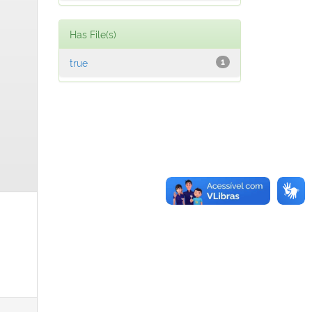
Has File(s)
true
1