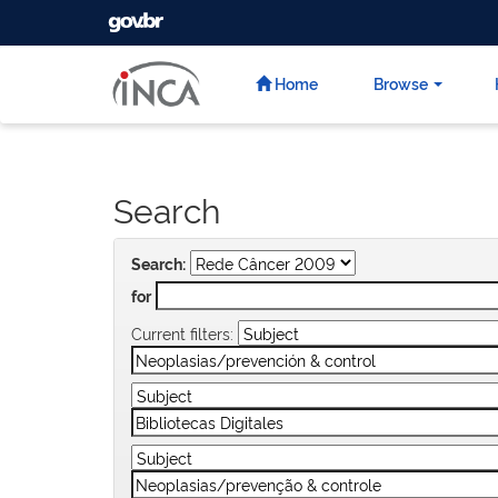
GOVBR
Skip
navigation
Home
Browse
Search
Search:
for
Current filters: