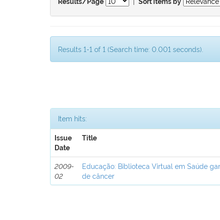
|
Results/Page
Sort items by
Results 1-1 of 1 (Search time: 0.001 seconds).
Item hits:
Issue
Title
Date
2009-
Educação: Biblioteca Virtual em Saúde ga
02
de câncer