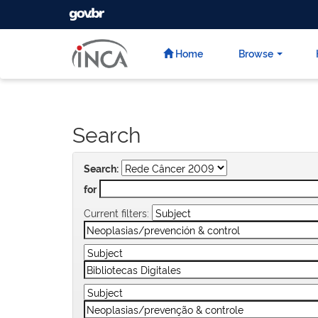
GOVBR
Skip
navigation
Home
Browse
Search
Search:
for
Current filters: