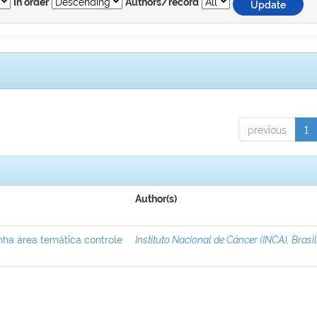
In order
Authors/record
previous
1
Author(s)
nha área temática controle
Instituto Nacional de Câncer (INCA), Brasi