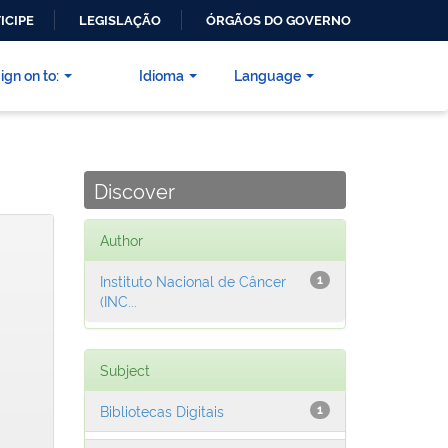
ICIPE
LEGISLAÇÃO
ÓRGÃOS DO GOVERNO
ign on to:
Idioma
Language
Discover
Author
Instituto Nacional de Câncer
1
(INC...
Subject
Bibliotecas Digitais
1