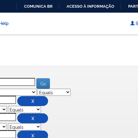
COMUNICA BR
ACESSO À INFORMAÇÃO
PART
IR
PARA
Help
S
O
CONTEÚDO