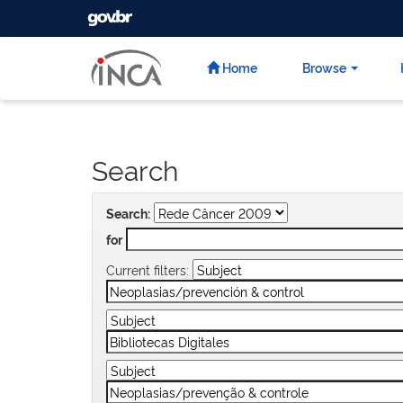
GOVBR
Skip
navigation
Home
Browse
Search
Search:
for
Current filters: