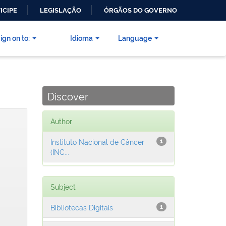
ICIPE
LEGISLAÇÃO
ÓRGÃOS DO GOVERNO
ign on to:
Idioma
Language
Discover
Author
Instituto Nacional de Câncer
1
(INC...
Subject
Bibliotecas Digitais
1