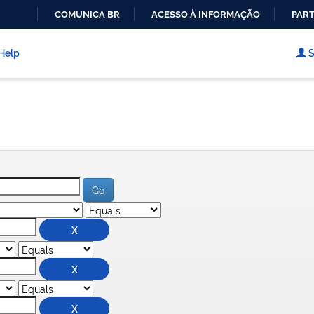
COMUNICA BR
ACESSO À INFORMAÇÃO
PART
IR
PARA
Help
S
O
CONTEÚDO