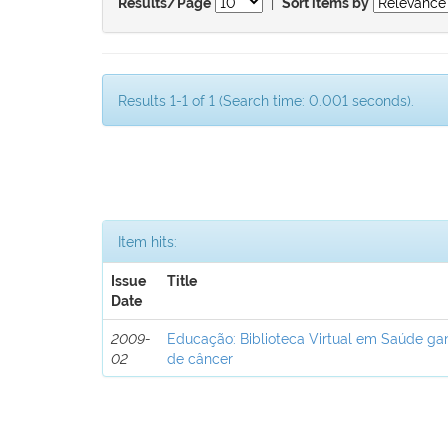
|
Results/Page
Sort items by
Results 1-1 of 1 (Search time: 0.001 seconds).
Item hits:
Issue
Title
Date
2009-
Educação: Biblioteca Virtual em Saúde ga
02
de câncer