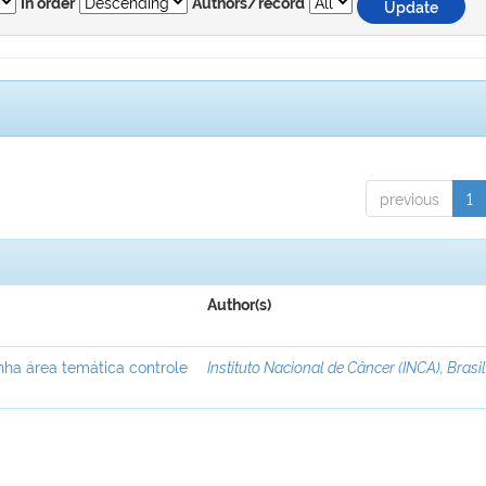
In order
Authors/record
previous
1
Author(s)
nha área temática controle
Instituto Nacional de Câncer (INCA), Brasi