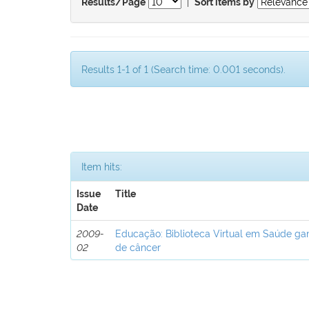
|
Results/Page
Sort items by
Results 1-1 of 1 (Search time: 0.001 seconds).
Item hits:
Issue
Title
Date
2009-
Educação: Biblioteca Virtual em Saúde ga
02
de câncer