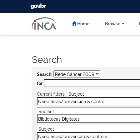
GOVBR
Skip
navigation
Home
Browse
Search
Search:
for
Current filters: