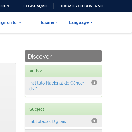
ICIPE
LEGISLAÇÃO
ÓRGÃOS DO GOVERNO
ign on to:
Idioma
Language
Discover
Author
Instituto Nacional de Câncer
1
(INC...
Subject
Bibliotecas Digitais
1