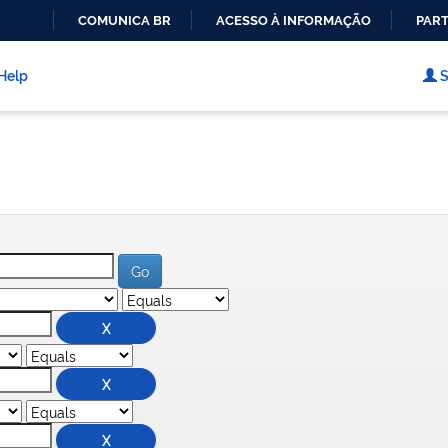
COMUNICA BR
ACESSO À INFORMAÇÃO
PART
IR
PARA
Help
S
O
CONTEÚDO