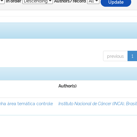
In order
Authors/record
previous
1
Author(s)
nha área temática controle
Instituto Nacional de Câncer (INCA), Brasi