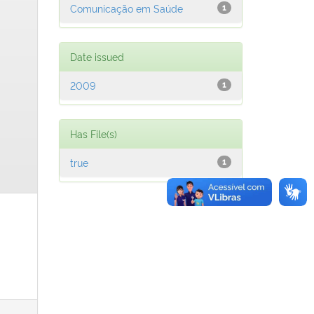
Comunicação em Saúde
1
Date issued
2009
1
Has File(s)
true
1