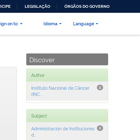
ICIPE
LEGISLAÇÃO
ÓRGÃOS DO GOVERNO
ign on to:
Idioma
Language
Discover
Author
Instituto Nacional de Câncer
1
(INC...
Subject
Administración de Instituciones
1
d...