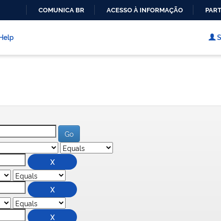
COMUNICA BR
ACESSO À INFORMAÇÃO
PART
IR
PARA
Help
S
O
CONTEÚDO