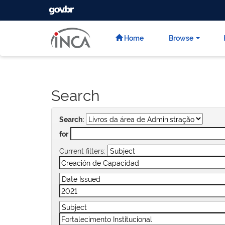
GOVBR
Skip
navigation
Home
Browse
Search
Search:
for
Current filters: