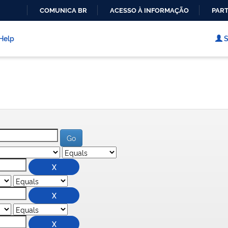
COMUNICA BR
ACESSO À INFORMAÇÃO
PART
IR
PARA
Help
S
O
CONTEÚDO