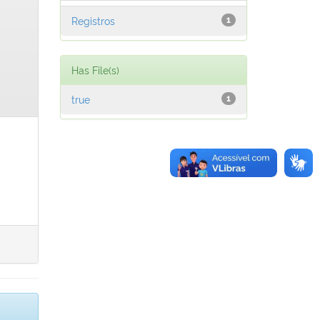
Registros
1
Has File(s)
true
1