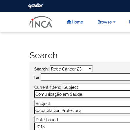
GOVBR
Skip
navigation
Home
Browse
Search
Search:
for
Current filters: