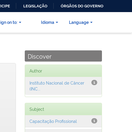
ICIPE
LEGISLAÇÃO
ÓRGÃOS DO GOVERNO
ign on to:
Idioma
Language
Discover
Author
Instituto Nacional de Câncer
1
(INC...
Subject
Capacitação Profissional
1