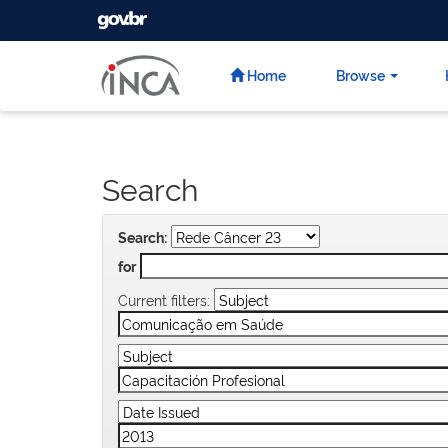
GOVBR
Skip
navigation
Home
Browse
Search
Search:
for
Current filters: