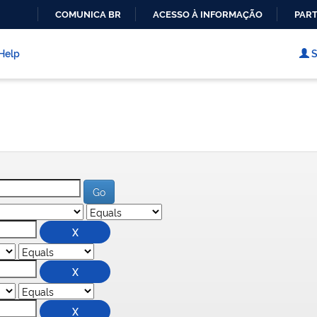
COMUNICA BR
ACESSO À INFORMAÇÃO
PART
IR
PARA
Help
S
O
CONTEÚDO