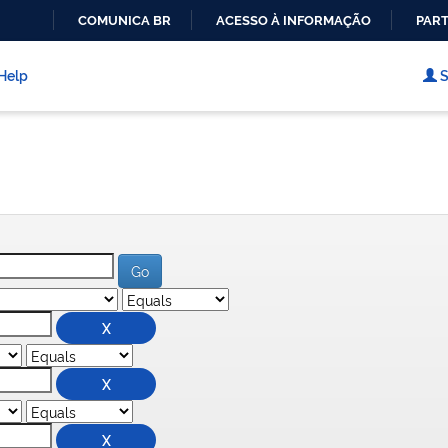
COMUNICA BR
ACESSO À INFORMAÇÃO
PART
IR
PARA
Help
S
O
CONTEÚDO