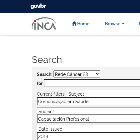
GOVBR
Skip
navigation
Home
Browse
Search
Search:
for
Current filters: