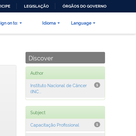
ICIPE
LEGISLAÇÃO
ÓRGÃOS DO GOVERNO
ign on to:
Idioma
Language
Discover
Author
Instituto Nacional de Câncer
1
(INC...
Subject
Capacitação Profissional
1