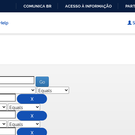
COMUNICA BR
ACESSO À INFORMAÇÃO
PART
IR
PARA
Help
S
O
CONTEÚDO