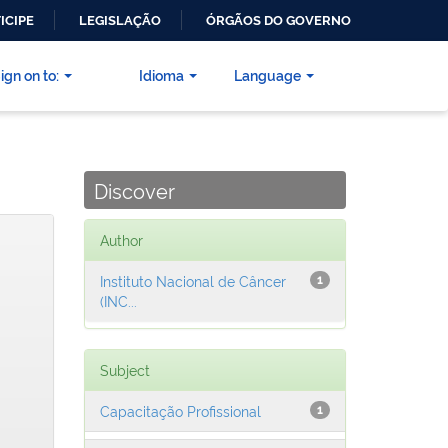
ICIPE
LEGISLAÇÃO
ÓRGÃOS DO GOVERNO
ign on to:
Idioma
Language
Discover
Author
Instituto Nacional de Câncer
1
(INC...
Subject
Capacitação Profissional
1