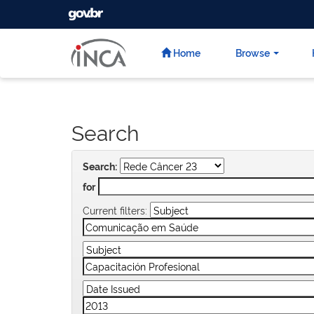
GOVBR
Skip
navigation
Home
Browse
Search
Search:
for
Current filters: