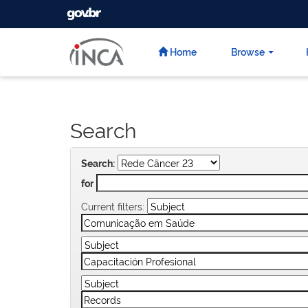
GOVBR
Skip
navigation
Home
Browse
Search
Search:
for
Current filters: