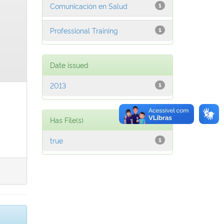
Comunicación en Salud
1
Professional Training
1
Date issued
2013
1
Has File(s)
true
1