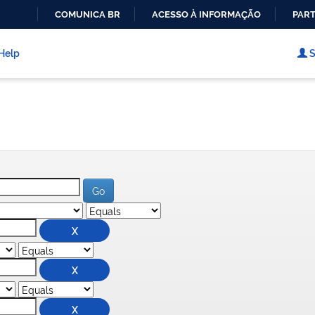
COMUNICA BR
ACESSO À INFORMAÇÃO
PART
IR
PARA
Help
S
O
CONTEÚDO