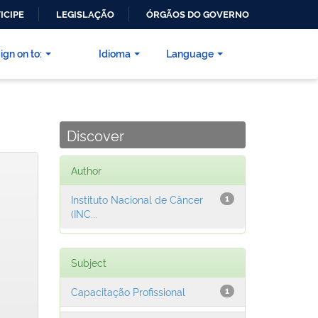
ICIPE
LEGISLAÇÃO
ÓRGÃOS DO GOVERNO
ign on to:
Idioma
Language
Discover
Author
Instituto Nacional de Câncer
1
(INC...
Subject
Capacitação Profissional
1