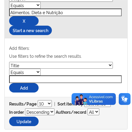
Start a new search
Add filters:
Use filters to refine the search results.
|
Results/Page
Sort items by
In order
Authors/record