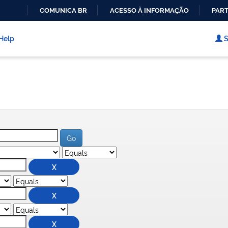
COMUNICA BR
ACESSO À INFORMAÇÃO
PART
IR
PARA
Help
S
O
CONTEÚDO