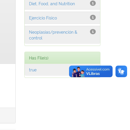
Diet, Food, and Nutrition
1
Ejercicio Físico
1
Neoplasias/prevención &
1
control
Has File(s)
true
1