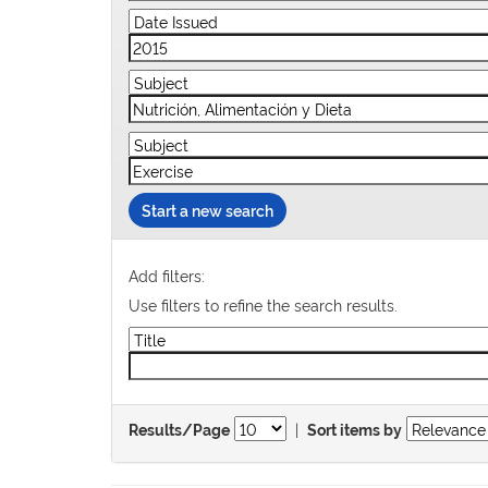
Start a new search
Add filters:
Use filters to refine the search results.
|
Results/Page
Sort items by