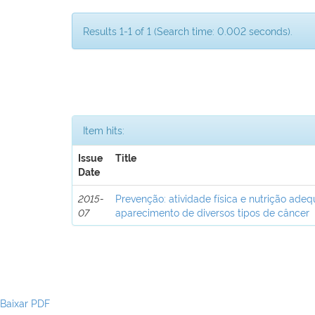
Results 1-1 of 1 (Search time: 0.002 seconds).
Item hits:
Issue
Title
Date
2015-
Prevenção: atividade física e nutrição ad
07
aparecimento de diversos tipos de câncer
Baixar PDF