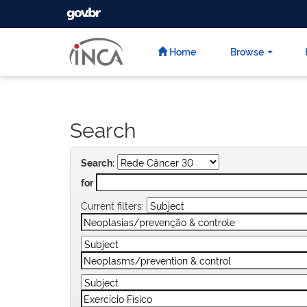
GOVBR
Skip
navigation
Home
Browse
Search
Search:
for
Current filters: